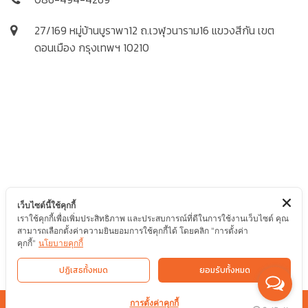
27/169 หมู่บ้านบูราพา12 ถ.เวฬุวนาราม16 แขวงสีกัน เขต
ดอนเมือง กรุงเทพฯ 10210
เว็บไซต์นี้ใช้คุกกี้
เราใช้คุกกี้เพื่อเพิ่มประสิทธิภาพ และประสบการณ์ที่ดีในการใช้งานเว็บไซต์ คุณ
สามารถเลือกตั้งค่าความยินยอมการใช้คุกกี้ได้ โดยคลิก "การตั้งค่า
คุกกี้"
นโยบายคุกกี้
ปฏิเสธทั้งหมด
ยอมรับทั้งหมด
การตั้งค่าคุกกี้
Copyright @ VV Garment All right reserved 2023.