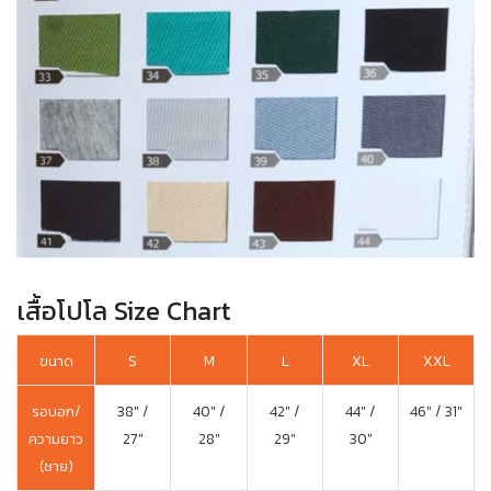
เสื้อโปโล Size Chart
ขนาด
S
M
L
XL
XXL
รอบอก/
38″ /
40″ /
42″ /
44″ /
46″ / 31″
ความยาว
27″
28″
29″
30″
(ชาย)