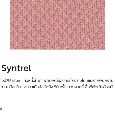
า Syntrel
้งปี?Uniform คือหนึ่่งในภาพลักษณ์ขององค์กร คงไม่ดีแน่หากพนักงาน ต้องส
นขน เหมือนใหม่เสมอ แม้หลังซักถึง 50 ครั้ง นอกจากนี้เสื้อที่ตัดเย็บด้วยผ้
n)