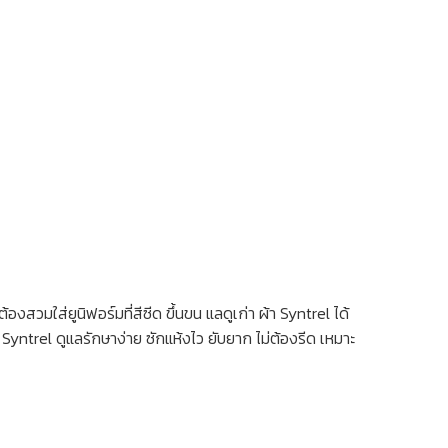
วมใส่ยูนิฟอร์มที่สีซีด ขึ้นขน แลดูเก่า ผ้า Syntrel ได้
า Syntrel ดูแลรักษาง่าย ซักแห้งไว ยับยาก ไม่ต้องรีด เหมาะ