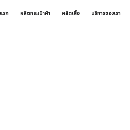
าแรก
ผลิตกระเป๋าผ้า
ผลิตเสื้อ
บริการของเรา
้อผ้า Cotton 
HOME
/
เสื้อยืด
/
เนื้อผ้า COTTON 100%